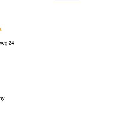
a
weg 24