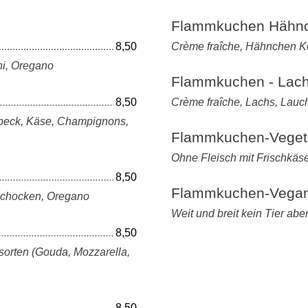
Flammkuchen Hähn
8,50
Crème fraîche, Hähnchen Ke
ni, Oregano
Flammkuchen - Lac
8,50
Crème fraîche, Lachs, Lauch
Speck, Käse, Champignons,
Flammkuchen-Veget
Ohne Fleisch mit Frischkäs
8,50
Flammkuchen-Vega
ischocken, Oregano
Weit und breit kein Tier aber
8,50
sorten (Gouda, Mozzarella,
8,50