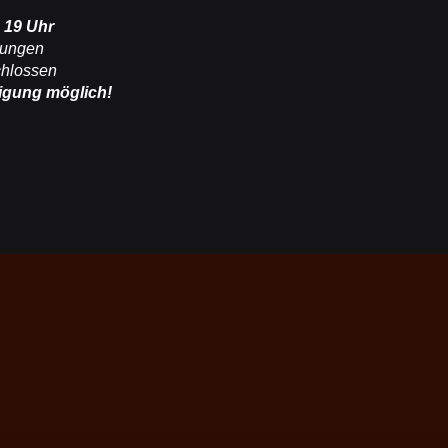
 19 Uhr
tungen
chlossen
igung möglich!