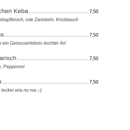
chen Keba
7,50
bapfleisch, rote Zwiebeln, Knoblauch
hs
7,50
 ein Genusserlebnis leichter Art
arisch
7,50
e, Pepperoni
n
7,50
 lecker wia no nia ;-)