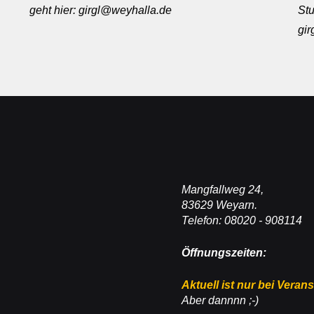
geht hier: girgl@weyhalla.de
Stu
gi
Mangfallweg 24,
83629 Weyarn.
Telefon: 08020 - 908114
Öffnungszeiten:
Aktuell ist nur bei Veran
Aber dannnn ;-)