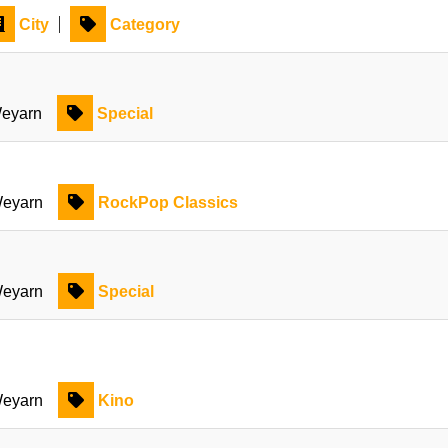
City
Category
eyarn
Special
eyarn
RockPop Classics
eyarn
Special
eyarn
Kino