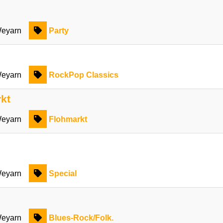
eyarn
Party
eyarn
RockPop Classics
kt
eyarn
Flohmarkt
eyarn
Special
eyarn
Blues-Rock/Folk.