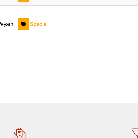
eyarn
Special