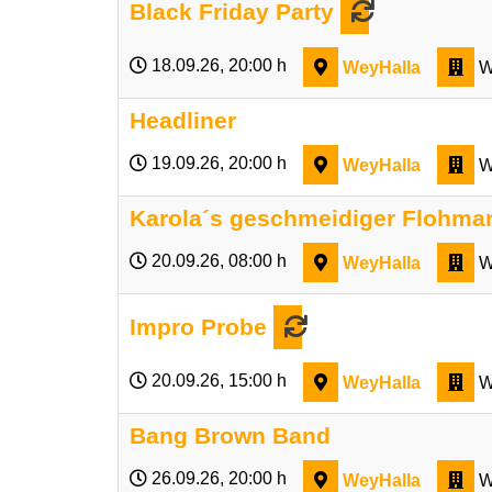
Black Friday Party
18.09.26
, 20:00 h
WeyHalla
W
Headliner
19.09.26
, 20:00 h
WeyHalla
W
Karola´s geschmeidiger Flohmar
20.09.26
, 08:00 h
WeyHalla
W
Impro Probe
20.09.26
, 15:00 h
WeyHalla
W
Bang Brown Band
26.09.26
, 20:00 h
WeyHalla
W