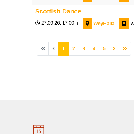
Scottish Dance
27.09.26
, 17:00 h
WeyHalla
W
1
2
3
4
5