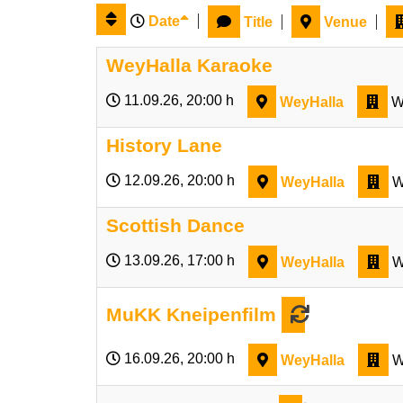
Date
Title
Venue
WeyHalla Karaoke
11.09.26
, 20:00 h
WeyHalla
W
History Lane
12.09.26
, 20:00 h
WeyHalla
W
Scottish Dance
13.09.26
, 17:00 h
WeyHalla
W
MuKK Kneipenfilm
16.09.26
, 20:00 h
WeyHalla
W