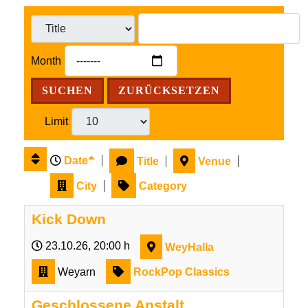
Month
SUCHEN
ZURÜCKSETZEN
Limit
Date
Title
Venue
City
Category
Kick Down
23.10.26
, 20:00 h
WeyHalla
Weyarn
RockPop Classics
Geschlossene Anstalt