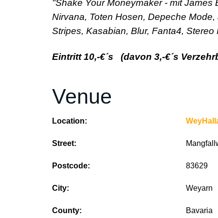
"Shake Your Moneymaker - mit James Br
Nirvana, Toten Hosen, Depeche Mode, 
Stripes, Kasabian, Blur, Fanta4, Stereo 
Eintritt 10,-€´s (davon 3,-€´s Verzeh
Venue
Location:
WeyHall
Street:
Mangfall
Postcode:
83629
City:
Weyarn
County:
Bavaria